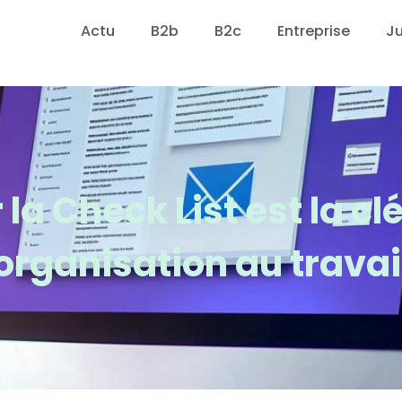
Actu
B2b
B2c
Entreprise
Ju
 la Check List est la c
organisation au travai