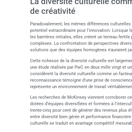
La diversité culturelle com
de créativité
Paradoxalement, les mêmes différences culturelles 
potentiel extraordinaire pour l'innovation. Lorsque 
les barrières initiales, elles créent un terreau fertil
complexes. La confrontation de perspectives diverses
solutions que des équipes homogènes n'auraient j
Cette richesse de la diversité culturelle est largeme
une étude réalisée par PwC en deux mille vingt et un
considèrent la diversité culturelle comme un facteu
reconnaissance témoigne d'une prise de conscience
représente un environnement de travail véritablemen
Les recherches de McKinsey viennent corroborer cet
dotées d'équipes diversifiées et formées à l'intercul
trente-cinq pour cent de générer des revenus plus é
entre diversité bien gérée et performance financièr
culturelle se traduit en avantage compétitif mesurab