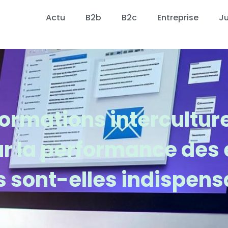
Actu
B2b
B2c
Entreprise
Ju
ormations interculture
r la performance des 
s sont-elles indispens